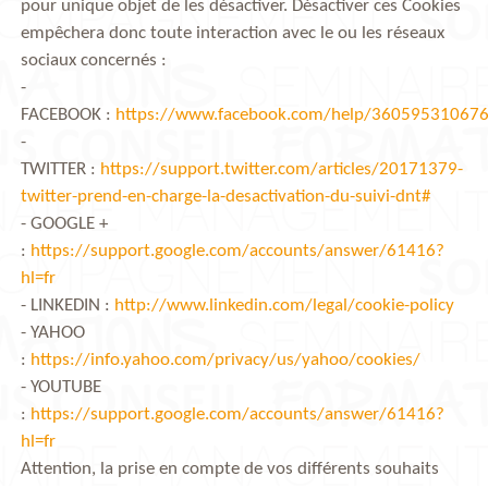
pour unique objet de les désactiver. Désactiver ces Cookies
empêchera donc toute interaction avec le ou les réseaux
sociaux concernés :
-
FACEBOOK :
https://www.facebook.com/help/36059531067
-
TWITTER :
https://support.twitter.com/articles/20171379-
twitter-prend-en-charge-la-desactivation-du-suivi-dnt#
- GOOGLE +
:
https://support.google.com/accounts/answer/61416?
hl=fr
- LINKEDIN :
http://www.linkedin.com/legal/cookie-policy
- YAHOO
:
https://info.yahoo.com/privacy/us/yahoo/cookies/
- YOUTUBE
:
https://support.google.com/accounts/answer/61416?
hl=fr
Attention, la prise en compte de vos différents souhaits